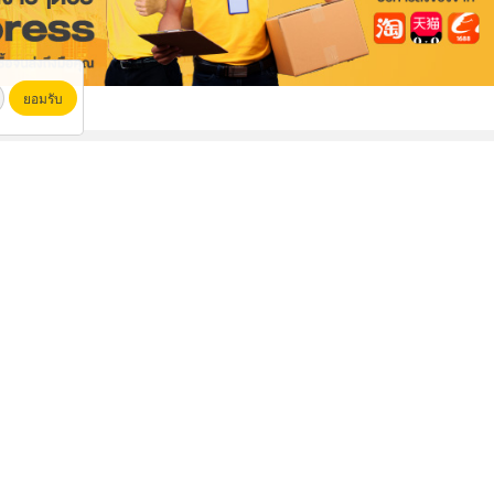
ยอมรับ
 gps รถบรรทุก
รถส่งน้ำประปา ใกล้ฉัน