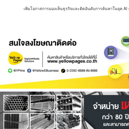
เพิ่มโอกาสการมองเห็นธุรกิจและติดอันดับการค้นหาในยุค AI ด้